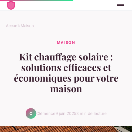
Accueil
›
Maison
MAISON
Kit chauffage solaire :
solutions efficaces et
économiques pour votre
maison
Clémence
9 juin 2025
3 min de lecture
C