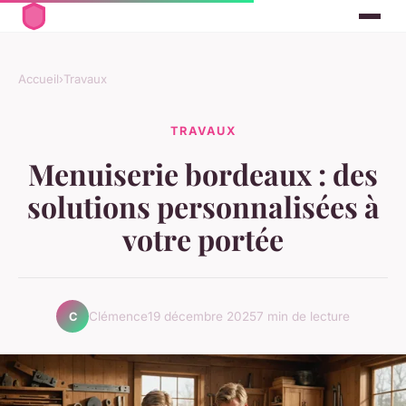
Accueil
›
Travaux
TRAVAUX
Menuiserie bordeaux : des
solutions personnalisées à
votre portée
Clémence
19 décembre 2025
7 min de lecture
C