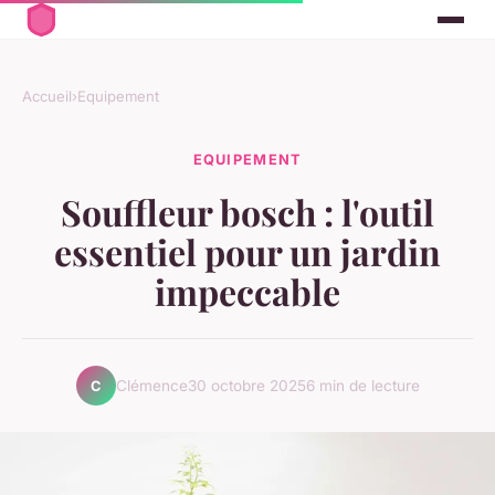
Accueil
›
Equipement
EQUIPEMENT
Souffleur bosch : l'outil
essentiel pour un jardin
impeccable
Clémence
30 octobre 2025
6 min de lecture
C