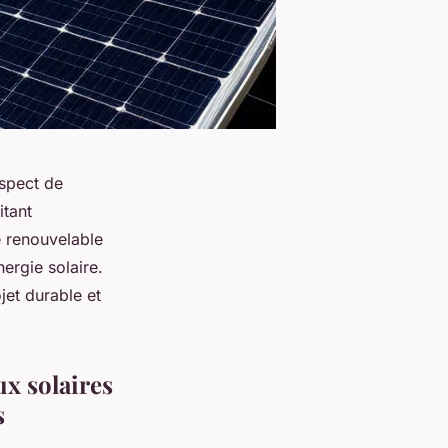
espect de
itant
e renouvelable
nergie solaire.
jet durable et
ux solaires
s