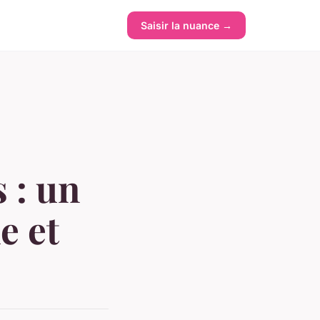
Saisir la nuance →
 : un
e et