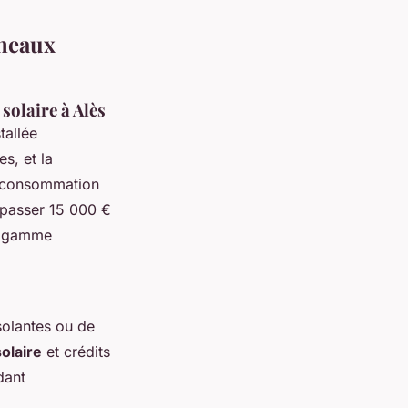
nneaux
 solaire à Alès
tallée
s, et la
utoconsommation
épasser 15 000 €
de gamme
solantes ou de
olaire
et crédits
dant