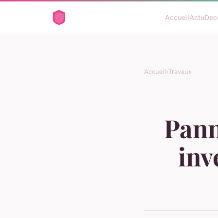
Accueil
Actu
Dec
Accueil
›
Travaux
Pann
inv