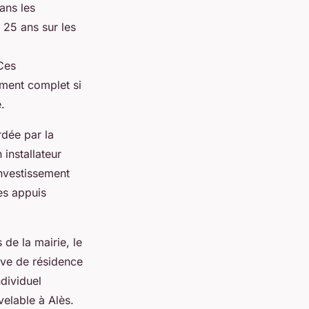
dans les
 25 ans sur les
Ces
ement complet si
.
rdée par la
installateur
’investissement
es appuis
 de la mairie, le
euve de résidence
dividuel
elable à Alès.