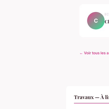
EC
C
C
← Voir tous les 
Travaux — À li