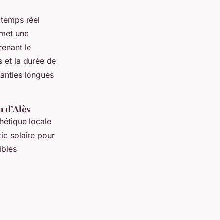
temps réel
rmet une
renant le
s et la durée de
ranties longues
n d’Alès
hétique locale
tic solaire pour
ibles