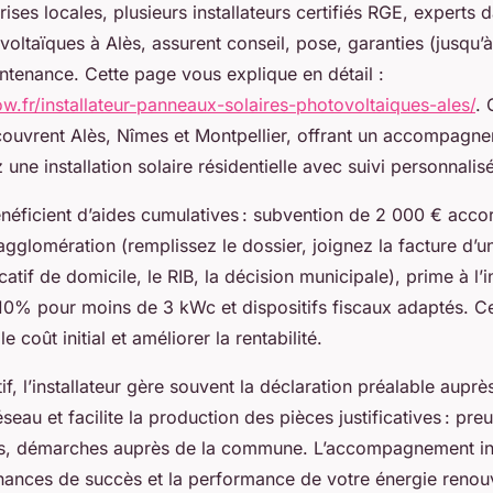
rises locales, plusieurs installateurs certifiés RGE, experts 
ltaïques à Alès, assurent conseil, pose, garanties (jusqu’à
ntenance. Cette page vous explique en détail :
w.fr/installateur-panneaux-solaires-photovoltaiques-ales/
. 
couvrent Alès, Nîmes et Montpellier, offrant un accompagn
une installation solaire résidentielle avec suivi personnalisé
néficient d’aides cumulatives : subvention de 2 000 € acco
lomération (remplissez le dossier, joignez la facture d’un 
ificatif de domicile, le RIB, la décision municipale), prime à l
0% pour moins de 3 kWc et dispositifs fiscaux adaptés. C
e coût initial et améliorer la rentabilité.
if, l’installateur gère souvent la déclaration préalable auprès
eau et facilite la production des pièces justificatives : pr
es, démarches auprès de la commune. L’accompagnement in
ances de succès et la performance de votre énergie renouv