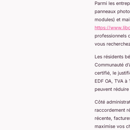
Parmi les entrep
panneaux photovo
modules) et mai
https://www.libo
professionnels 
vous recherchez 
Les résidents bé
Communauté d’agg
certifié, le just
EDF OA, TVA à 1
peuvent réduire l
Côté administrat
raccordement rés
récente, factur
maximise vos ch