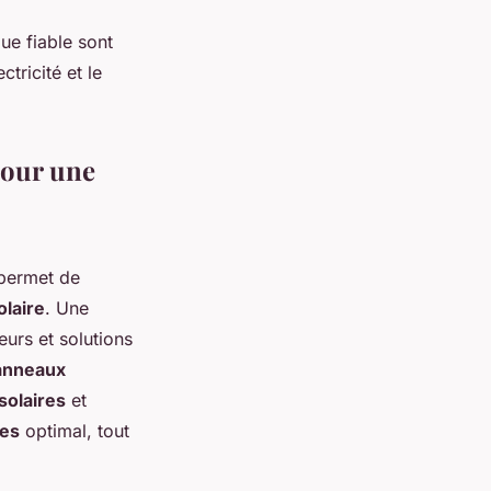
ue fiable sont
tricité et le
pour une
 permet de
olaire
. Une
eurs et solutions
anneaux
solaires
et
res
optimal, tout