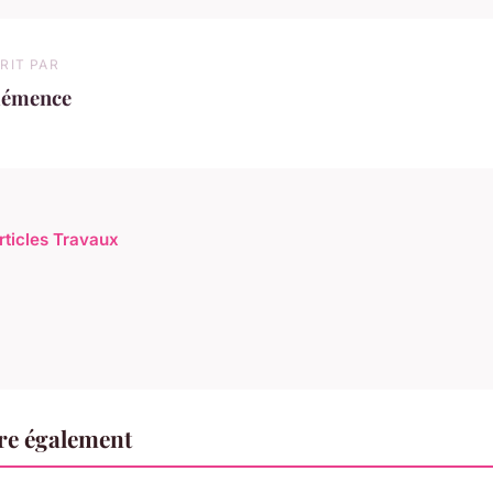
RIT PAR
lémence
articles Travaux
re également