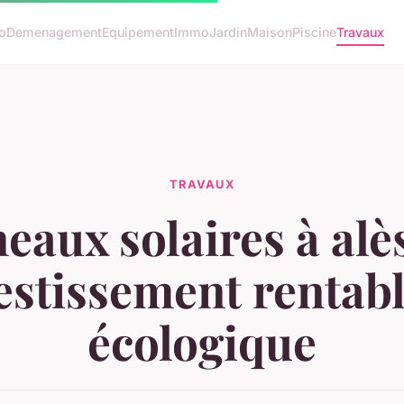
o
Demenagement
Equipement
Immo
Jardin
Maison
Piscine
Travaux
TRAVAUX
eaux solaires à alès
estissement rentabl
écologique